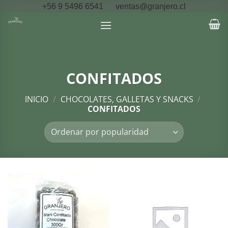
Saltar
+56 9 5496 6541
ventas@granjero.cl
al
contenido
CONFITADOS
INICIO
/
CHOCOLATES, GALLETAS Y SNACKS
/
CONFITADOS