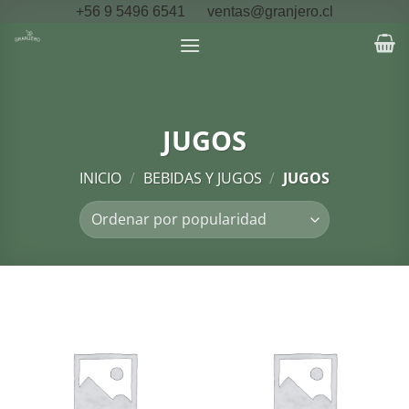
Saltar
+56 9 5496 6541
ventas@granjero.cl
al
contenido
JUGOS
INICIO
/
BEBIDAS Y JUGOS
/
JUGOS