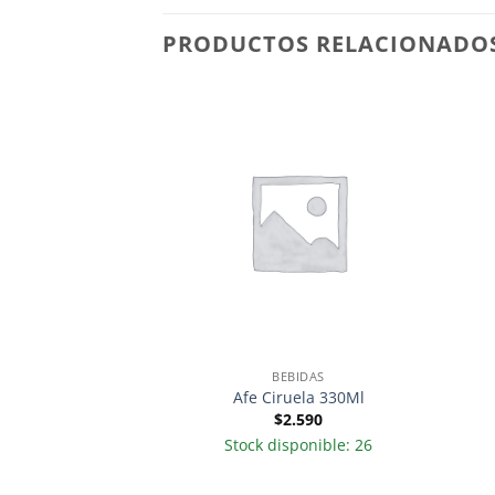
PRODUCTOS RELACIONADO
S Y JUGOS
BEBIDAS
OTELLA 500ML
Afe Ciruela 330Ml
.190
$
2.590
sponible: 1
Stock disponible: 26