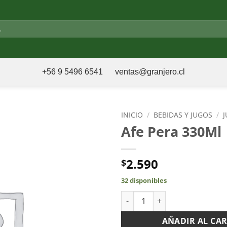
+56 9 5496 6541
ventas@granjero.cl
INICIO
/
BEBIDAS Y JUGOS
/
Afe Pera 330Ml
2.590
$
32 disponibles
Afe Pera 330Ml cantidad
AÑADIR AL CA