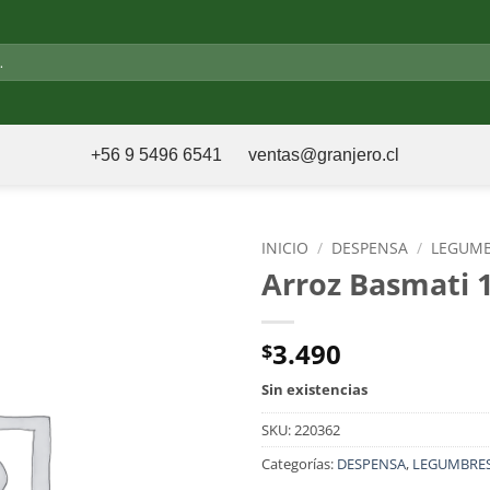
+56 9 5496 6541
ventas@granjero.cl
INICIO
/
DESPENSA
/
LEGUMB
Arroz Basmati 
3.490
$
Sin existencias
SKU:
220362
Categorías:
DESPENSA
,
LEGUMBRES