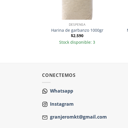
ENDULZANTES
DESPENSA
osa Gotas 180ml-
Harina de garbanzo 1000gr
Foods
$
2.590
.990
Stock disponible: 3
ponible: 10
CONECTEMOS
Whatsapp
Instagram
granjeromkt@gmail.com