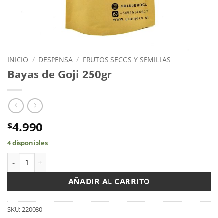
INICIO
/
DESPENSA
/
FRUTOS SECOS Y SEMILLAS
Bayas de Goji 250gr
4.990
$
4 disponibles
Bayas de Goji 250gr cantidad
AÑADIR AL CARRITO
SKU:
220080