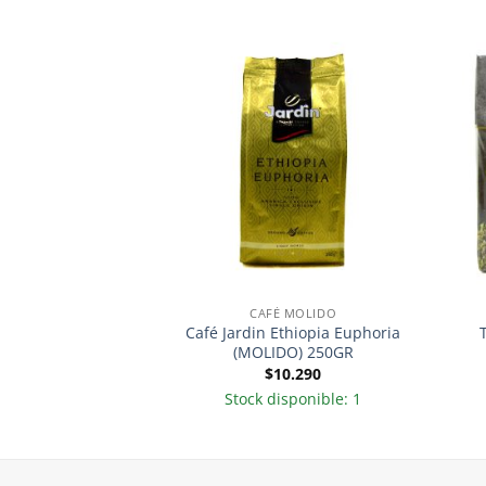
 MOLIDO
CAFÉ MOLIDO
tostado y molido
Café Jardin Ethiopia Euphoria
0g – Cruzeiro
(MOLIDO) 250GR
.590
$
10.290
sponible: 6
Stock disponible: 1