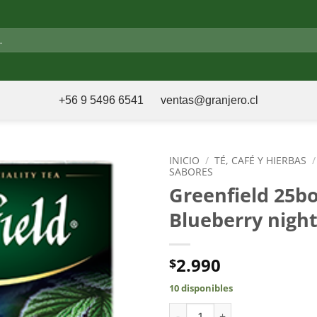
+56 9 5496 6541
ventas@granjero.cl
INICIO
/
TÉ, CAFÉ Y HIERBAS
/
SABORES
Greenfield 25bo
Blueberry nigh
2.990
$
10 disponibles
Greenfield 25bol Blueberry ni