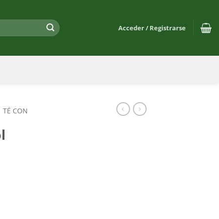
Acceder / Registrarse
TÉ CON
l
t
ght cantidad