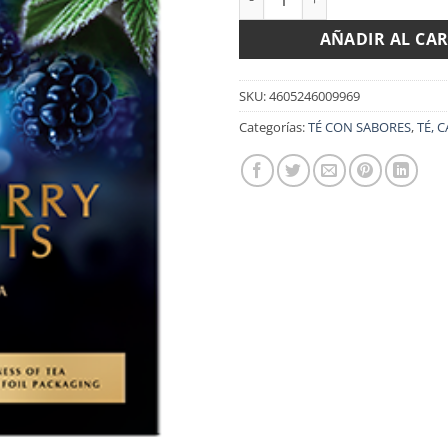
AÑADIR AL CA
SKU:
4605246009969
Categorías:
TÉ CON SABORES
,
TÉ, 