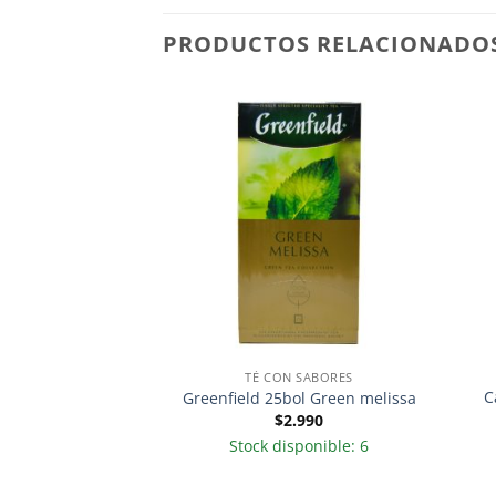
PRODUCTOS RELACIONADO
 SABORES
TÉ CON SABORES
C
ol Rich camomile
Greenfield 25bol Green melissa
.490
$
2.990
sponible: 6
Stock disponible: 6