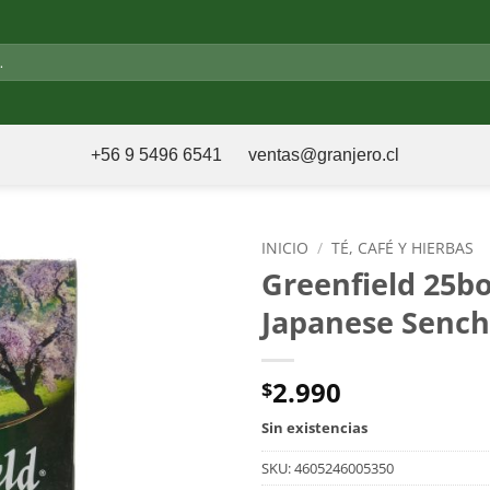
+56 9 5496 6541
ventas@granjero.cl
INICIO
/
TÉ, CAFÉ Y HIERBAS
Greenfield 25bo
Japanese Senc
2.990
$
Sin existencias
SKU:
4605246005350