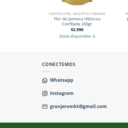
OLATES
CHOCOLATES, GALLETAS Y SNACKS
C
Flor de Jamaica Hibiscus
Chocolate 100gr
Confitada 200gr
.990
$
2.990
ponible: 14
Stock disponible: 6
CONECTEMOS
Whatsapp
Instagram
granjeromkt@gmail.com