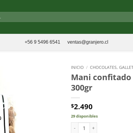
+56 9 5496 6541
ventas@granjero.cl
INICIO
/
CHOCOLATES, GALLE
Mani confitado
300gr
2.490
$
29 disponibles
Mani confitado Natural 300gr 