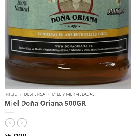
INICIO
/
DESPENSA
/
MIEL Y MERMELADAS
Miel Doña Oriana 500GR
5.990
$