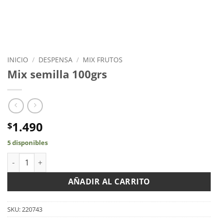
INICIO
/
DESPENSA
/
MIX FRUTOS
Mix semilla 100grs
1.490
$
5 disponibles
Mix semilla 100grs cantidad
AÑADIR AL CARRITO
SKU:
220743