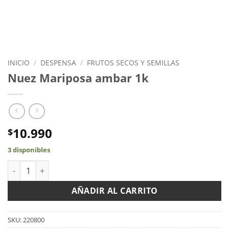
INICIO
/
DESPENSA
/
FRUTOS SECOS Y SEMILLAS
Nuez Mariposa ambar 1k
10.990
$
3 disponibles
Nuez Mariposa ambar 1k cantidad
AÑADIR AL CARRITO
SKU:
220800