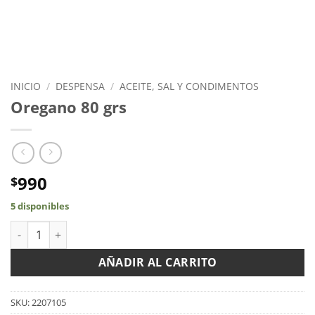
INICIO
/
DESPENSA
/
ACEITE, SAL Y CONDIMENTOS
Oregano 80 grs
990
$
5 disponibles
Oregano 80 grs cantidad
AÑADIR AL CARRITO
SKU:
2207105