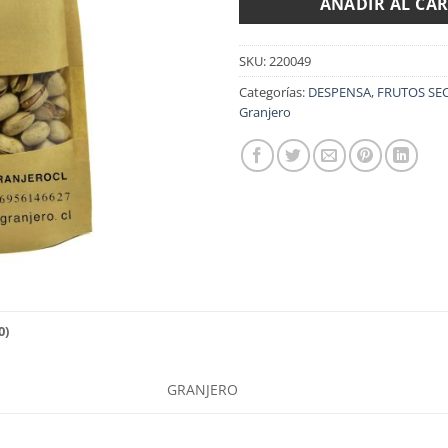
AÑADIR AL CA
SKU:
220049
Categorías:
DESPENSA
,
FRUTOS SEC
Granjero
0)
GRANJERO