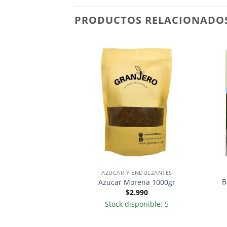
PRODUCTOS RELACIONADO
PENSA
AZUCAR Y ENDULZANTES
B
icionales 1000gr
Azucar Morena 1000gr
.490
$
2.990
sponible: 3
Stock disponible: 5