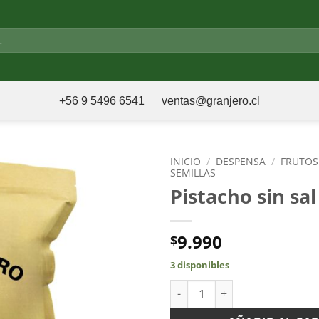
+56 9 5496 6541
ventas@granjero.cl
INICIO
/
DESPENSA
/
FRUTOS
SEMILLAS
Pistacho sin sal
9.990
$
3 disponibles
Pistacho sin sal 500gr cantida