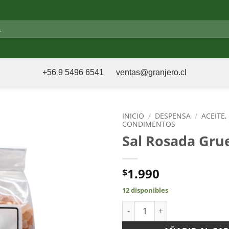
+56 9 5496 6541
ventas@granjero.cl
INICIO
/
DESPENSA
/
ACEITE,
CONDIMENTOS
Sal Rosada Gru
1.990
$
12 disponibles
Sal Rosada Gruesa 500gr cant