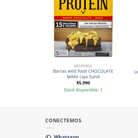
PENSA
DESPENSA
Barras wild food CHOCOLATE
stada 1000gr
L
MANI caja 5und
.990
$
5.990
sponible: 6
Stock disponible: 1
CONECTEMOS
Whatsapp