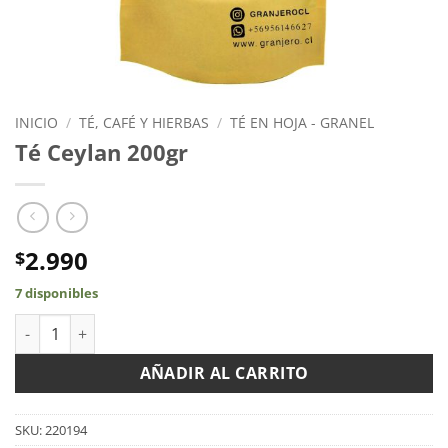
INICIO
/
TÉ, CAFÉ Y HIERBAS
/
TÉ EN HOJA - GRANEL
Té Ceylan 200gr
2.990
$
7 disponibles
Té Ceylan 200gr cantidad
AÑADIR AL CARRITO
SKU:
220194