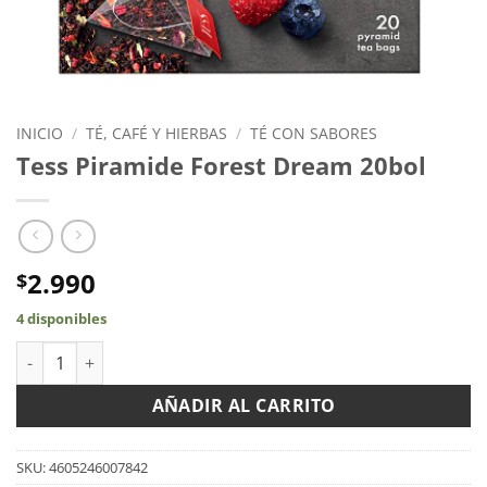
INICIO
/
TÉ, CAFÉ Y HIERBAS
/
TÉ CON SABORES
Tess Piramide Forest Dream 20bol
2.990
$
4 disponibles
Tess Piramide Forest Dream 20bol cantidad
AÑADIR AL CARRITO
SKU:
4605246007842