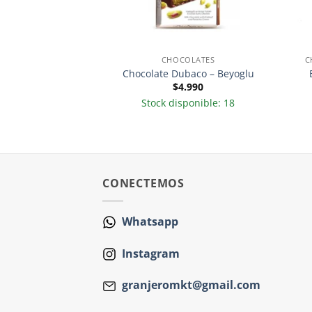
ALLETAS Y SNACKS
CHOCOLATES
C
s Chiloe 35 grs
Chocolate Dubaco – Beyoglu
990
$
4.990
sponible: 9
Stock disponible: 18
CONECTEMOS
Whatsapp
Instagram
granjeromkt@gmail.com