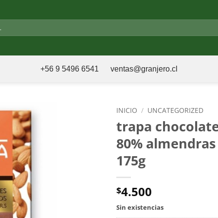
+56 9 5496 6541
ventas@granjero.cl
INICIO
/
UNCATEGORIZED
trapa chocolate
80% almendras
175g
4.500
$
Sin existencias