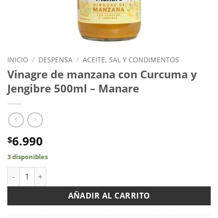
INICIO
/
DESPENSA
/
ACEITE, SAL Y CONDIMENTOS
Vinagre de manzana con Curcuma y
Jengibre 500ml – Manare
6.990
$
3 disponibles
Vinagre de manzana con Curcuma y Jengibre 500ml - Manare c
AÑADIR AL CARRITO