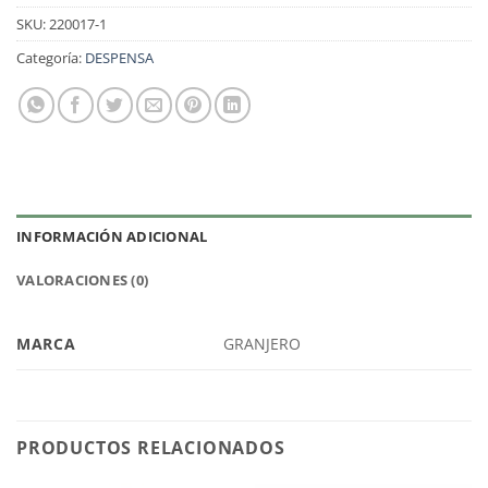
era:
es:
SKU:
220017-1
$22.990.
$16.990.
Categoría:
DESPENSA
INFORMACIÓN ADICIONAL
VALORACIONES (0)
MARCA
GRANJERO
PRODUCTOS RELACIONADOS