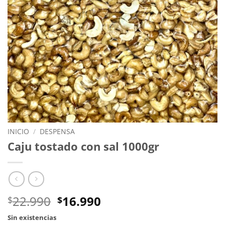
INICIO
/
DESPENSA
Caju tostado con sal 1000gr
El
El
22.990
16.990
$
$
precio
precio
Sin existencias
original
actual