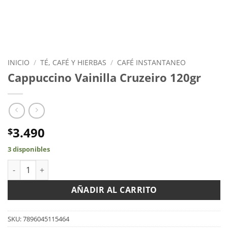
INICIO
/
TÉ, CAFÉ Y HIERBAS
/
CAFÉ INSTANTANEO
Cappuccino Vainilla Cruzeiro 120gr
3.490
$
3 disponibles
Cappuccino Vainilla Cruzeiro 120gr cantidad
AÑADIR AL CARRITO
SKU:
7896045115464