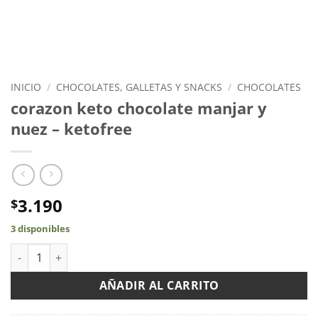
INICIO
/
CHOCOLATES, GALLETAS Y SNACKS
/
CHOCOLATES
corazon keto chocolate manjar y
nuez – ketofree
3.190
$
3 disponibles
corazon keto chocolate manjar y nuez - ketofree cantidad
AÑADIR AL CARRITO