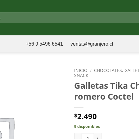
+56 9 5496 6541
ventas@granjero.cl
INICIO
/
CHOCOLATES, GALLE
SNACK
Galletas Tika Ch
romero Coctel
2.490
$
9 disponibles
Galletas Tika Chia y romero Co