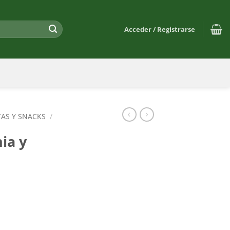
Acceder / Registrarse
TAS Y SNACKS
/
ia y
ctel cantidad