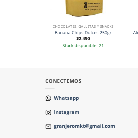
ALLETAS Y SNACKS
CHOCOLATES, GALLETAS Y SNACKS
l de mar 250gr
Banana Chips Dulces 250gr
Al
.990
$
2.490
sponible: 1
Stock disponible: 21
CONECTEMOS
Whatsapp
Instagram
granjeromkt@gmail.com