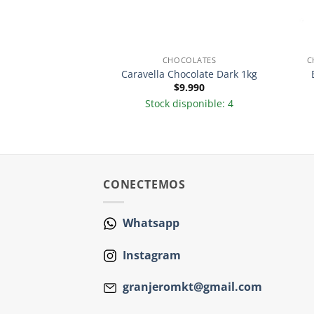
ALLETAS Y SNACKS
CHOCOLATES
C
ado rojo 300gr
Caravella Chocolate Dark 1kg
.490
$
9.990
ponible: 33
Stock disponible: 4
CONECTEMOS
Whatsapp
Instagram
granjeromkt@gmail.com