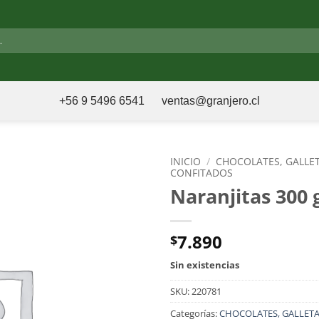
+56 9 5496 6541
ventas@granjero.cl
INICIO
/
CHOCOLATES, GALLE
CONFITADOS
Naranjitas 300 
7.890
$
Sin existencias
SKU:
220781
Categorías:
CHOCOLATES, GALLETA