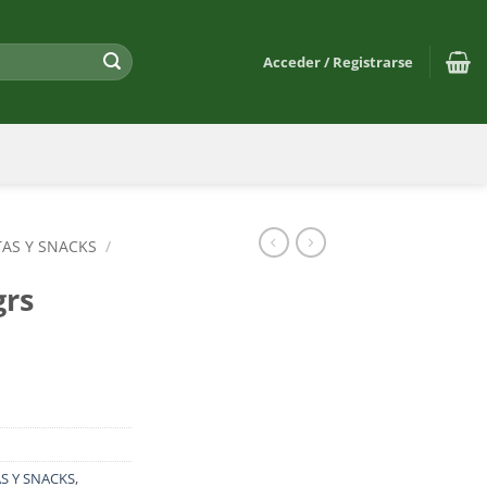
Acceder / Registrarse
TAS Y SNACKS
/
grs
S Y SNACKS
,