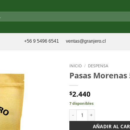
+56 9 5496 6541
ventas@granjero.cl
INICIO
/
DESPENSA
Pasas Morenas 
2.440
$
7 disponibles
Pasas Morenas 500gr cantidad
AÑADIR AL CA