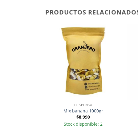
PRODUCTOS RELACIONADO
PENSA
DESPENSA
Carozo 1000gr
Mix banana 1000gr
.590
$
8.990
sponible: 3
Stock disponible: 2