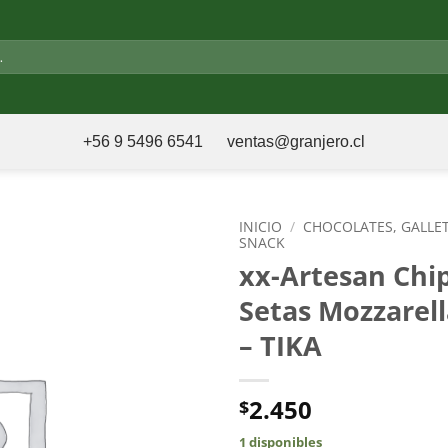
+56 9 5496 6541
ventas@granjero.cl
INICIO
/
CHOCOLATES, GALLE
SNACK
xx-Artesan Chi
Setas Mozzarell
– TIKA
2.450
$
1 disponibles