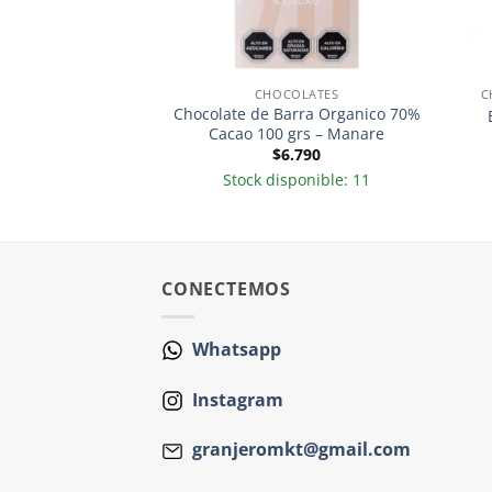
ALLETAS Y SNACKS
CHOCOLATES
C
aica Hibiscus
Chocolate de Barra Organico 70%
ada 200gr
Cacao 100 grs – Manare
.990
$
6.790
sponible: 6
Stock disponible: 11
CONECTEMOS
Whatsapp
Instagram
granjeromkt@gmail.com