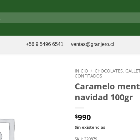
+56 9 5496 6541
ventas@granjero.cl
INICIO
/
CHOCOLATES, GALLE
CONFITADOS
Caramelo ment
navidad 100gr
990
$
Sin existencias
SKU:
220879