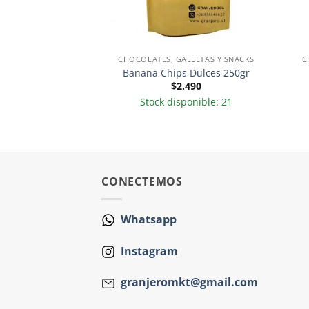
OLATES
CHOCOLATES, GALLETAS Y SNACKS
C
ar 2und-KetoFree
Banana Chips Dulces 250gr
.690
$
2.490
sponible: 3
Stock disponible: 21
CONECTEMOS
Whatsapp
Instagram
granjeromkt@gmail.com